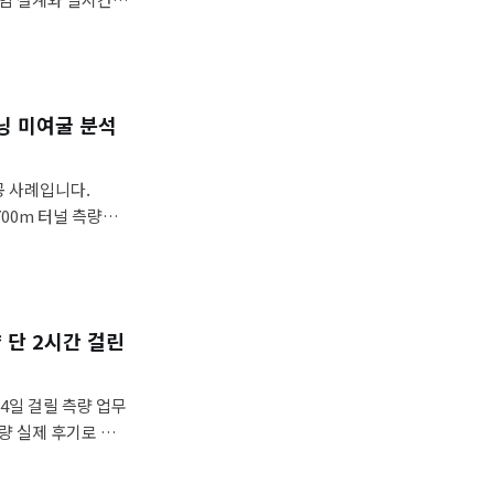
미치는 영향을 분석합
닝 미여굴 분석
공 사례입니다.
해 700m 터널 측량을 2
자동화 과정을 가이
 단 2시간 걸린
4일 걸릴 측량 업무
측량 실제 후기로 압도