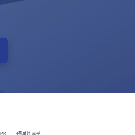
PR
4족보행 로봇