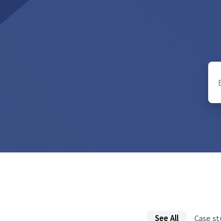
See All
Case st