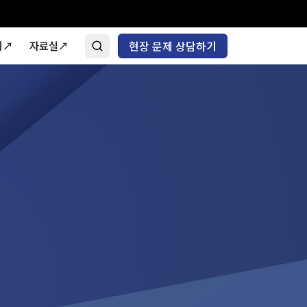
현장 문제 상담하기
기↗
자료실↗